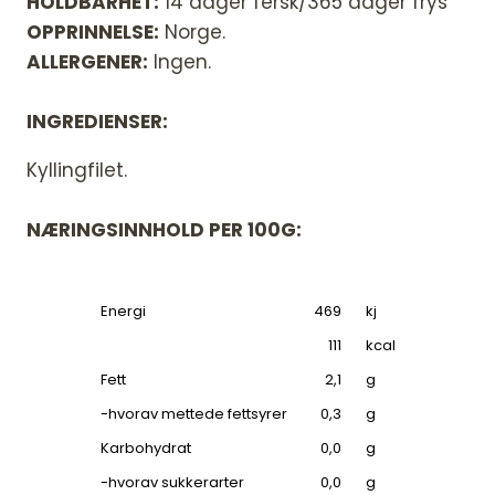
HOLDBARHET:
14 dager fersk/365 dager frys
OPPRINNELSE:
Norge.
ALLERGENER:
Ingen.
INGREDIENSER:
Kyllingfilet.
NÆRINGSINNHOLD PER 100G:
Energi
469
kj
111
kcal
Fett
2,1
g
-hvorav mettede fettsyrer
0,3
g
Karbohydrat
0,0
g
-hvorav sukkerarter
0,0
g