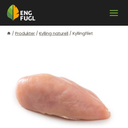
Skip
to
content
/
Produkter
/
Kylling naturell
/
Kyllingfilet