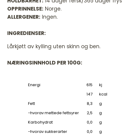
HOLDBARHET:
14 dager fersk/365 dager frys
OPPRINNELSE:
Norge.
ALLERGENER:
Ingen.
INGREDIENSER:
Lårkjøtt av kylling uten skinn og ben.
NÆRINGSINNHOLD PER 100G:
Energi
615
kj
147
kcal
Fett
8,3
g
-hvorav mettede fettsyrer
2,5
g
Karbohydrat
0,0
g
-hvorav sukkerarter
0,0
g