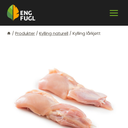
Skip
to
content
/
Produkter
/
Kylling naturell
/
Kylling lårkjøtt